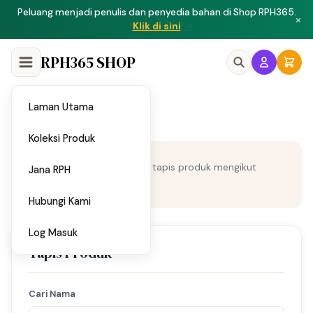
Peluang menjadi penulis dan penyedia bahan di Shop RPH365.
×
Klik di sini
RPH365 SHOP
Laman Utama
/
Home
Bahasa Melayu
Koleksi Produk
Bahasa
Cari dan tapis produk mengikut
Jana RPH
Melayu
kategori.
Hubungi Kami
Log Masuk
Tapis Produk
Cari Nama