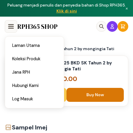
Peluang menjadi penulis dan penyedia bahan di Shop RPH365.
×
Klik di sini
RPH365 SHOP
Laman Utama
Home
PAT 2025 BKD SK Tahun 2 by mongingia Tati
/
Koleksi Produk
PAT 2025 BKD SK Tahun 2 by
mongingia Tati
Jana RPH
RM 20.00
Hubungi Kami
Add to Cart
Buy Now
Log Masuk
Sampel Imej