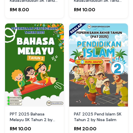
Kadazandusun SK Tahun
Kadazandusun SK Tahun
4 by mongingia’ Tati
2 by mongingia’ Tati
RM 8.00
RM 10.00
(Edisi Murid)
(Edisi Guru)
PPT 2025 Bahasa
PAT 2025 Pend Islam SK
Melayu SK Tahun 2 by
Tahun 2 by Nisa Salim
Cikgu Az (Edisi Murid)
RM 10.00
RM 20.00