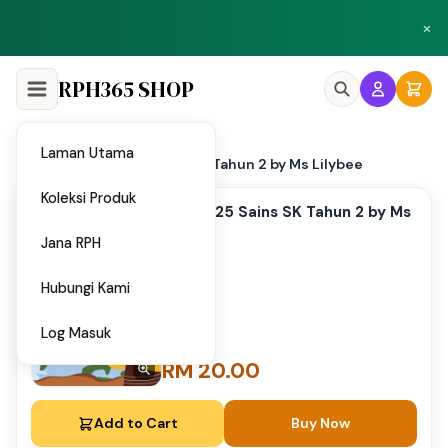
Peluang menjadi penulis dan penyedia bahan di Shop RPH365.
×
Klik di sini
RPH365 SHOP
Laman Utama
Home
PAT 2025 Sains SK Tahun 2 by Ms Lilybee
/
Koleksi Produk
PAT 2025 Sains SK Tahun 2 by Ms
Lilybee
Jana RPH
Hubungi Kami
Log Masuk
RM 20.00
Add to Cart
Buy Now