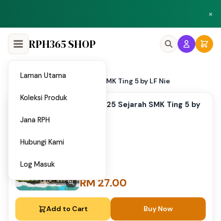
Peluang menjadi penulis dan penyedia bahan di Shop RPH365.
×
Klik di sini
RPH365 SHOP
Laman Utama
Home
PPS 2025 Sejarah SMK Ting 5 by LF Nie
/
Koleksi Produk
PPS 2025 Sejarah SMK Ting 5 by
LF Nie
Jana RPH
Hubungi Kami
Log Masuk
RM 27.00
Add to Cart
Buy Now