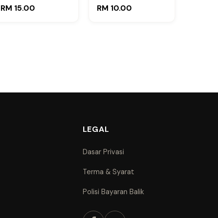
by Mdm Wee (Edisi
by Cikgu Nuh (Edisi
RM 15.00
RM 10.00
Guru)
Murid)
LEGAL
Dasar Privasi
Terma & Syarat
Polisi Bayaran Balik