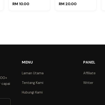
Cikgu Agus (Edisi
mongingia Tati
RM 10.00
RM 20.00
Murid)
MENU
PANEL
Laman Utama
Affiliate
1000+
Tentang Kami
Writer
r capai
Hubungi Kami