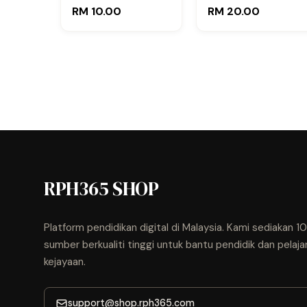
Cikgu Bib (Edisi
Ustazah Najerah
RM 10.00
RM 20.00
Murid)
RPH365 SHOP
Platform pendidikan digital di Malaysia. Kami sediakan 
sumber berkualiti tinggi untuk bantu pendidik dan pelaja
kejayaan.
support@shop.rph365.com