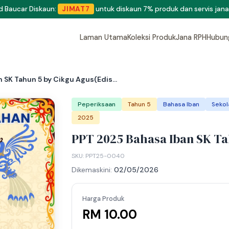
eluang menjadi penulis dan penyedia bahan di Shop RPH365.
Klik di si
Laman Utama
Koleksi Produk
Jana RPH
Hubun
 SK Tahun 5 by Cikgu Agus(Edis...
Peperiksaan
Tahun 5
Bahasa Iban
Sekol
2025
PPT 2025 Bahasa Iban SK Ta
SKU: PPT25-0040
Dikemaskini:
02/05/2026
Harga Produk
RM 10.00