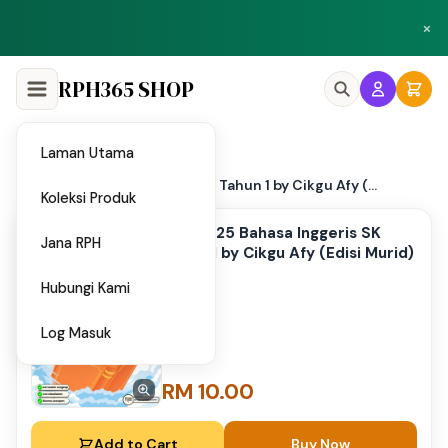
Peluang menjadi penulis dan penyedia bahan di Shop RPH365.
×
Klik di sini
RPH365 SHOP
Laman Utama
Home
/
PPT 2025 Bahasa Inggeris SK Tahun 1 by Cikgu Afy (...
Koleksi Produk
PPT 2025 Bahasa Inggeris SK
Jana RPH
Tahun 1 by Cikgu Afy (Edisi Murid)
Hubungi Kami
Log Masuk
RM 10.00
Add to Cart
Buy Now