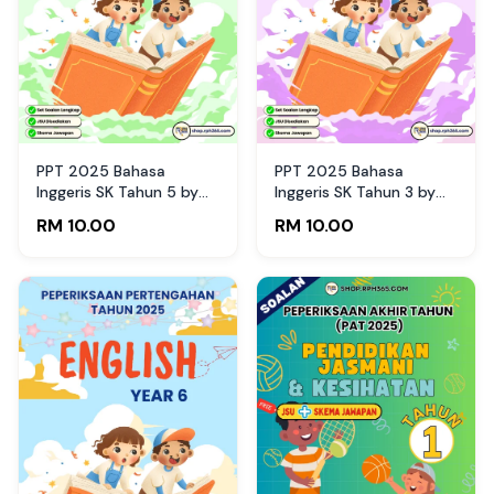
PPT 2025 Bahasa
PPT 2025 Bahasa
Inggeris SK Tahun 5 by
Inggeris SK Tahun 3 by
Cikgu Nuh (Edisi Murid)
Cikgu Fatimah (Edisi
RM 10.00
RM 10.00
Murid)