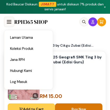
×
RPH365 SHOP
Laman Utama
Home
/
PPT 2025 Geografi SMK Ting 3 by Cikgu Zubai (Edisi...
Koleksi Produk
PPT 2025 Geografi SMK Ting 3 by
Jana RPH
Cikgu Zubai (Edisi Guru)
Hubungi Kami
Log Masuk
RM 15.00
Add to Cart
Buy Now