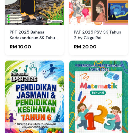
PPT 2025 Bahasa
PAT 2025 PSV SK Tahun
Kadazandusun SK Tahun
2 by Cikgu Rai
6 by mongingia’ Tati
RM 10.00
RM 20.00
(Edisi Guru)