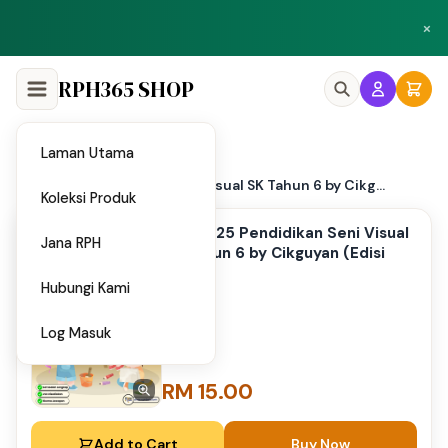
Peluang menjadi penulis dan penyedia bahan di Shop RPH365.
×
Klik di sini
RPH365 SHOP
Laman Utama
Home
/
PPT 2025 Pendidikan Seni Visual SK Tahun 6 by Cikg...
Koleksi Produk
PPT 2025 Pendidikan Seni Visual
Jana RPH
SK Tahun 6 by Cikguyan (Edisi
Guru)
Hubungi Kami
Log Masuk
RM 15.00
Add to Cart
Buy Now