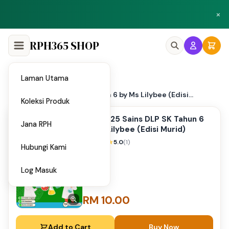
Peluang menjadi penulis dan penyedia bahan di Shop RPH365.
×
Klik di sini
RPH365 SHOP
Laman Utama
Home
/
PPT 2025 Sains DLP SK Tahun 6 by Ms Lilybee (Edisi...
Koleksi Produk
PPT 2025 Sains DLP SK Tahun 6
Jana RPH
by Ms Lilybee (Edisi Murid)
5.0
(1)
Hubungi Kami
Log Masuk
RM 10.00
Add to Cart
Buy Now