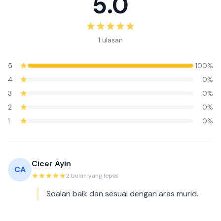
5.0
1 ulasan
5
100%
4
0%
3
0%
2
0%
1
0%
Cicer Ayin
CA
2 bulan yang lepas
Soalan baik dan sesuai dengan aras murid.