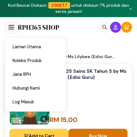
×
RPH365 SHOP
Laman Utama
Home
/
PPT 2025 Sains SK Tahun 5 by Ms Lilybee (Edisi Gur...
Koleksi Produk
PPT 2025 Sains SK Tahun 5 by Ms
Jana RPH
Lilybee (Edisi Guru)
Hubungi Kami
Log Masuk
RM 15.00
Add to Cart
Buy Now