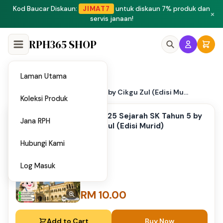
Peluang menjadi penulis dan penyedia bahan di Shop RPH365.
×
Klik di sini
RPH365 SHOP
Laman Utama
Home
/
PPT 2025 Sejarah SK Tahun 5 by Cikgu Zul (Edisi Mu...
Koleksi Produk
PPT 2025 Sejarah SK Tahun 5 by
Jana RPH
Cikgu Zul (Edisi Murid)
Hubungi Kami
Log Masuk
RM 10.00
Add to Cart
Buy Now