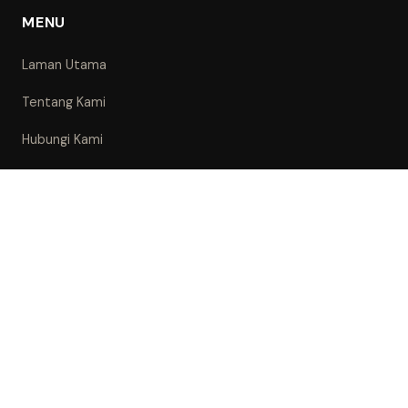
MENU
Laman Utama
Tentang Kami
Hubungi Kami
PANEL
Affiliate
Writer
LEGAL
Dasar Privasi