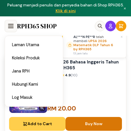
Peluang menjadi penulis dan penyedia bahan di Shop RPH365.
×
Klik di sini
RPH365 SHOP
AL***N PE**R
telah
membeli
UPSA 2026
Laman Utama
Matematik DLP Tahun 6
Home
PPT 2026 Bahasa Inggeris Tahun 2 by RPH365
/
by RPH365
13 jam lalu
Koleksi Produk
PPT 2026 Bahasa Inggeris Tahun
2 by RPH365
Jana RPH
4.9
(10)
Hubungi Kami
Log Masuk
RM 20.00
Add to Cart
Buy Now