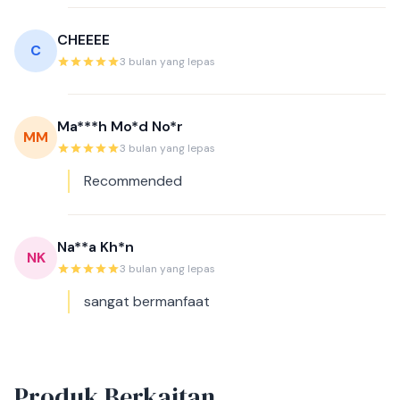
CHEEEE
C
3 bulan yang lepas
Ma***h Mo*d No*r
MM
3 bulan yang lepas
Recommended
Na**a Kh*n
NK
3 bulan yang lepas
sangat bermanfaat
Produk Berkaitan