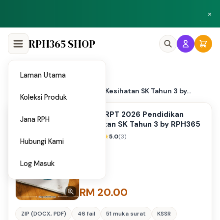
Peluang menjadi penulis dan penyedia bahan di Shop RPH365.
×
Klik di sini
RPH365 SHOP
Laman Utama
Home
/
RPH & RPT 2026 Pendidikan Kesihatan SK Tahun 3 by...
Koleksi Produk
RPH & RPT 2026 Pendidikan
Jana RPH
Kesihatan SK Tahun 3 by RPH365
5.0
(3)
Hubungi Kami
Log Masuk
RM 20.00
ZIP (DOCX, PDF)
46 fail
51 muka surat
KSSR