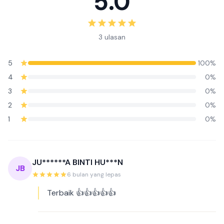
5.0
3 ulasan
5
100%
4
0%
3
0%
2
0%
1
0%
JU******A BINTI HU***N
JB
6 bulan yang lepas
Terbaik 👍👍👍👍👍