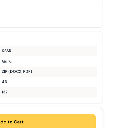
KSSR
Guru
ZIP (DOCX, PDF)
46
137
dd to Cart