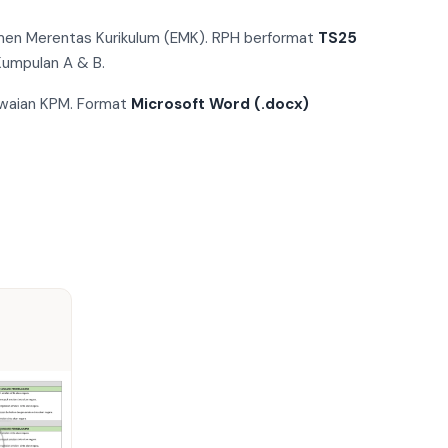
Elemen Merentas Kurikulum (EMK). RPH berformat
TS25
umpulan A & B.
awaian KPM. Format
Microsoft Word (.docx)