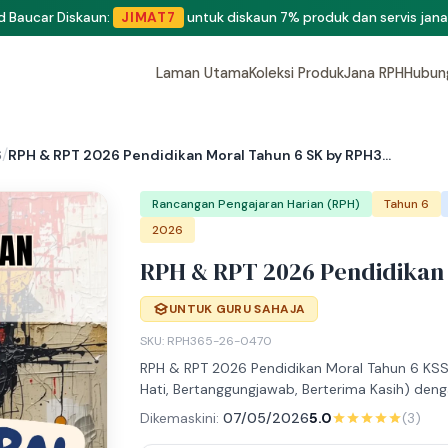
eluang menjadi penulis dan penyedia bahan di Shop RPH365.
Klik di si
Laman Utama
Koleksi Produk
Jana RPH
Hubun
/
6
RPH & RPT 2026 Pendidikan Moral Tahun 6 SK by RPH3...
Rancangan Pengajaran Harian (RPH)
Tahun 6
2026
RPH & RPT 2026 Pendidikan
UNTUK GURU SAHAJA
SKU: RPH365-26-0470
RPH & RPT 2026 Pendidikan Moral Tahun 6 KSSR
Hati, Bertanggungjawab, Berterima Kasih) deng
Dikemaskini:
07/05/2026
5.0
(3)