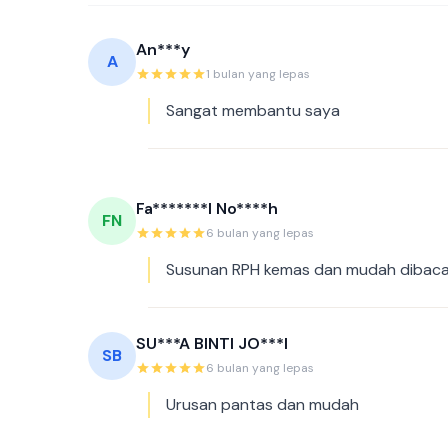
An***y
A
1 bulan yang lepas
Sangat membantu saya
Fa*******l No****h
FN
6 bulan yang lepas
Susunan RPH kemas dan mudah dibaca
SU***A BINTI JO***I
SB
6 bulan yang lepas
Urusan pantas dan mudah