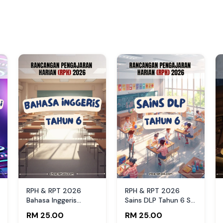
RPH & RPT 2026
RPH & RPT 2026
Bahasa Inggeris
Sains DLP Tahun 6 SK
Tahun 6 SK by
by RPH365
RM 25.00
RM 25.00
RPH365