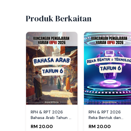
Produk Berkaitan
RPH & RPT 2026
RPH & RPT 2026
Bahasa Arab Tahun 6
Reka Bentuk dan
SK by RPH365
Teknologi Tahun 6 SK
RM 20.00
RM 20.00
by RPH365