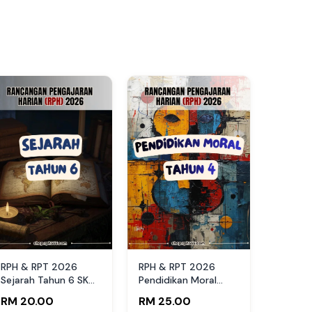
RPH & RPT 2026
RPH & RPT 2026
Sejarah Tahun 6 SK
Pendidikan Moral
by RPH365
Tahun 4 SK by
RM 20.00
RM 25.00
RPH365