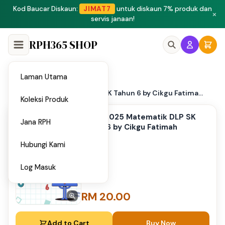
Peluang menjadi penulis dan penyedia bahan di Shop RPH365.
×
Klik di sini
RPH365 SHOP
Laman Utama
Home
/
UASA 2025 Matematik DLP SK Tahun 6 by Cikgu Fatima...
Koleksi Produk
UASA 2025 Matematik DLP SK
Jana RPH
Tahun 6 by Cikgu Fatimah
Hubungi Kami
Log Masuk
RM 20.00
Add to Cart
Buy Now