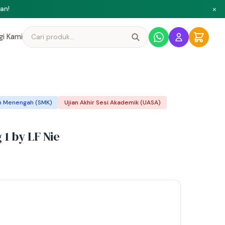
×
ni
gi Kami
h Menengah (SMK)
Ujian Akhir Sesi Akademik (UASA)
1 by LF Nie