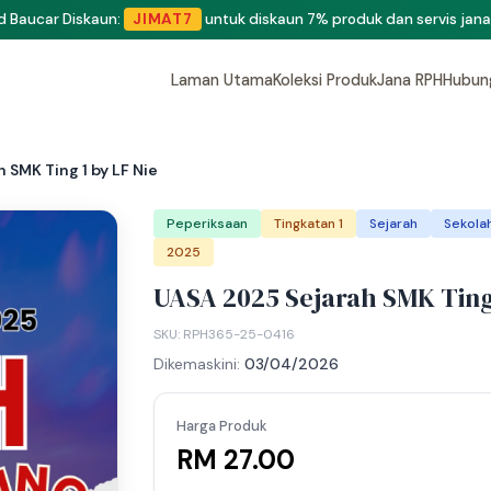
eluang menjadi penulis dan penyedia bahan di Shop RPH365.
Klik di si
Laman Utama
Koleksi Produk
Jana RPH
Hubun
 SMK Ting 1 by LF Nie
Peperiksaan
Tingkatan 1
Sejarah
Sekola
2025
UASA 2025 Sejarah SMK Ting 
SKU: RPH365-25-0416
Dikemaskini:
03/04/2026
Harga Produk
RM 27.00