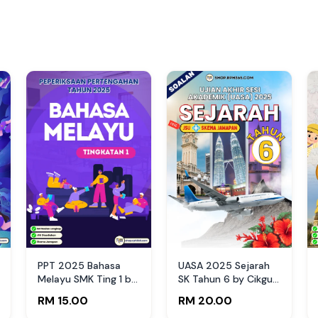
PPT 2025 Bahasa
UASA 2025 Sejarah
Melayu SMK Ting 1 by
SK Tahun 6 by Cikgu
Cikgu Jelly P (Edisi
Fahmi
RM 15.00
RM 20.00
Guru)