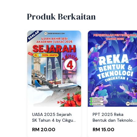
Produk Berkaitan
UASA 2025 Sejarah
PPT 2025 Reka
SK Tahun 4 by Cikgu
Bentuk dan Teknologi
Noy
SMK Ting 1 by Cikgu
RM 20.00
RM 15.00
Nana (Edisi Guru)