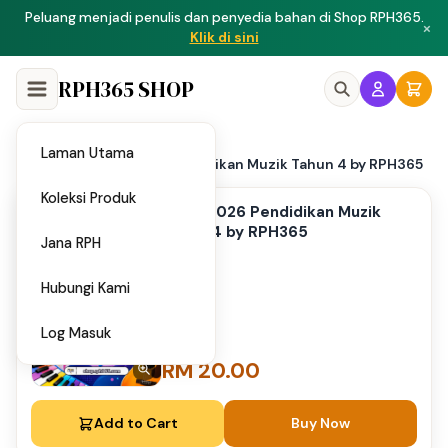
Peluang menjadi penulis dan penyedia bahan di Shop RPH365.
×
Klik di sini
RPH365 SHOP
Laman Utama
Home
UPSA 2026 Pendidikan Muzik Tahun 4 by RPH365
/
Koleksi Produk
UPSA 2026 Pendidikan Muzik
Tahun 4 by RPH365
Jana RPH
Hubungi Kami
Log Masuk
RM 20.00
Add to Cart
Buy Now