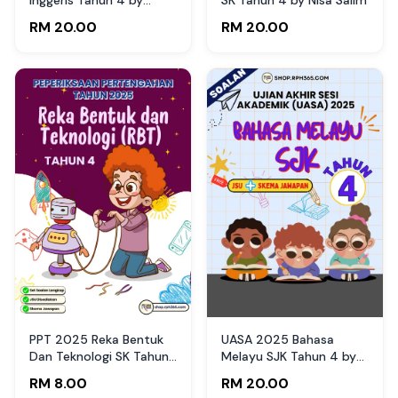
RPH365
RM 20.00
RM 20.00
PPT 2025 Reka Bentuk
UASA 2025 Bahasa
Dan Teknologi SK Tahun
Melayu SJK Tahun 4 by
4 by Cikgu Noy (Edisi
Haz Shah
RM 8.00
RM 20.00
Murid)