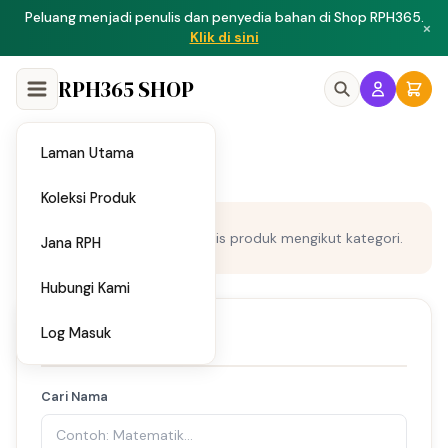
Peluang menjadi penulis dan penyedia bahan di Shop RPH365.
×
Klik di sini
RPH365 SHOP
AL***N PE**R
telah
membeli
UPSA 2026
Laman Utama
Matematik DLP Tahun 6
/
Home
Matematik
by RPH365
1 jam lalu
Koleksi Produk
Matematik
Cari dan tapis produk mengikut kategori.
Jana RPH
Hubungi Kami
Log Masuk
Tapis Produk
Cari Nama