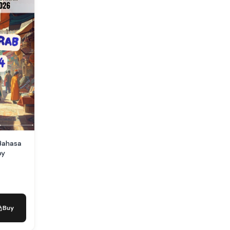
Bahasa
by
Buy