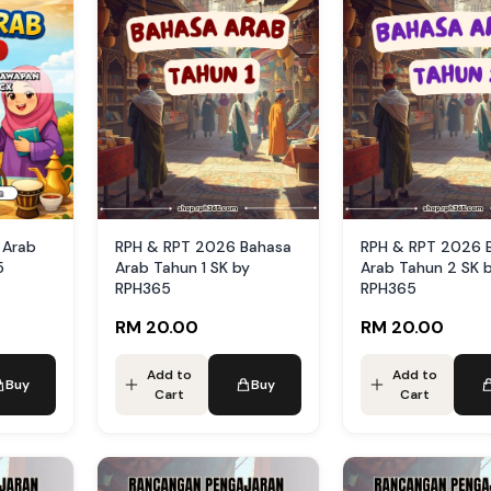
 Arab
RPH & RPT 2026 Bahasa
RPH & RPT 2026 
5
Arab Tahun 1 SK by
Arab Tahun 2 SK 
RPH365
RPH365
RM 20.00
RM 20.00
Add to
Add to
Buy
Buy
Cart
Cart