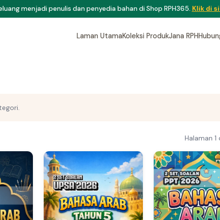
eluang menjadi penulis dan penyedia bahan di Shop RPH365.
Klik di si
Laman Utama
Koleksi Produk
Jana RPH
Hubun
egori.
Halaman 1 