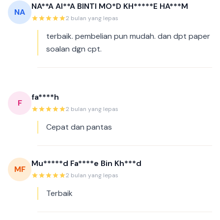
NA**A AI**A BINTI MO*D KH*****E HA***M
NA
2 bulan yang lepas
terbaik. pembelian pun mudah. dan dpt paper
soalan dgn cpt.
fa****h
F
2 bulan yang lepas
Cepat dan pantas
Mu*****d Fa****e Bin Kh***d
MF
2 bulan yang lepas
Terbaik