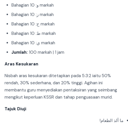
Bahagian و: 10 markah
Bahagian ز: 10 markah
Bahagian ح: 10 markah
Bahagian ط: 10 markah
Bahagian ي: 10 markah
Jumlah:
100 markah | 1 jam
Aras Kesukaran
Nisbah aras kesukaran ditetapkan pada 5:3:2 iaitu 50%
rendah, 30% sederhana, dan 20% tinggi. Agihan ini
membantu guru menyediakan pentaksiran yang seimbang
mengikut keperluan KSSR dan tahap penguasaan murid.
Tajuk Diuji
ما ألذ الطعام!