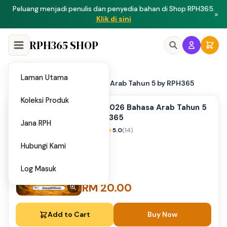
Peluang menjadi penulis dan penyedia bahan di Shop RPH365.
×
Klik di sini
RPH365 SHOP
Laman Utama
Home
UPSA 2026 Bahasa Arab Tahun 5 by RPH365
/
Koleksi Produk
UPSA 2026 Bahasa Arab Tahun 5
by RPH365
Jana RPH
5.0
(14)
Hubungi Kami
Log Masuk
RM 20.00
Add to Cart
Buy Now