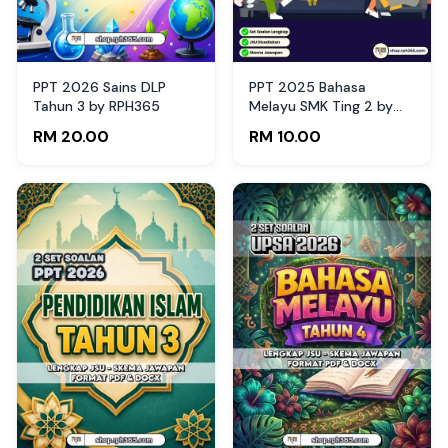
PPT 2026 Sains DLP
PPT 2025 Bahasa
Tahun 3 by RPH365
Melayu SMK Ting 2 by
Cikgu Jelly P (Edisi
RM 20.00
RM 10.00
Pelajar)