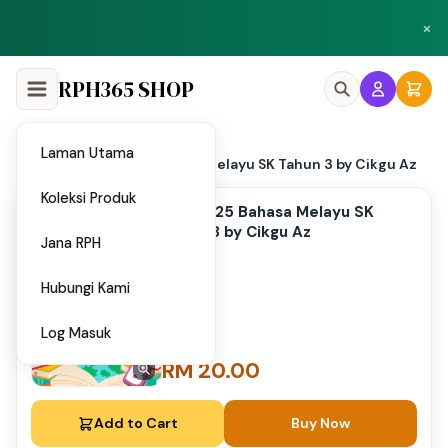
Peluang menjadi penulis dan penyedia bahan di Shop RPH365.
×
Klik di sini
RPH365 SHOP
Laman Utama
Home
PAT 2025 Bahasa Melayu SK Tahun 3 by Cikgu Az
/
Koleksi Produk
PAT 2025 Bahasa Melayu SK
Tahun 3 by Cikgu Az
Jana RPH
Hubungi Kami
Log Masuk
RM 20.00
Add to Cart
Buy Now