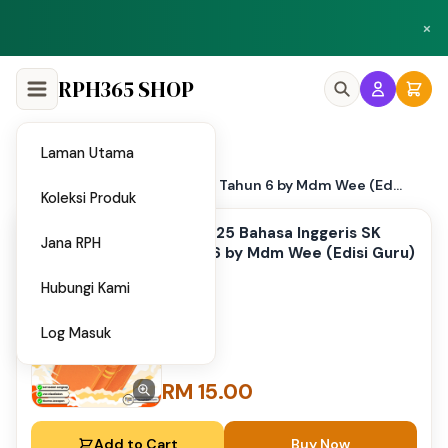
Peluang menjadi penulis dan penyedia bahan di Shop RPH365.
×
Klik di sini
RPH365 SHOP
Laman Utama
Home
/
PPT 2025 Bahasa Inggeris SK Tahun 6 by Mdm Wee (Ed...
Koleksi Produk
PPT 2025 Bahasa Inggeris SK
Jana RPH
Tahun 6 by Mdm Wee (Edisi Guru)
Hubungi Kami
Log Masuk
RM 15.00
Add to Cart
Buy Now