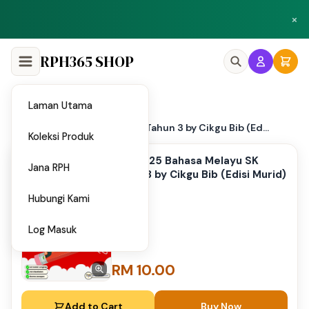
Peluang menjadi penulis dan penyedia bahan di Shop RPH365.
×
Klik di sini
RPH365 SHOP
Laman Utama
Home
/
PPT 2025 Bahasa Melayu SK Tahun 3 by Cikgu Bib (Ed...
Koleksi Produk
PPT 2025 Bahasa Melayu SK
Jana RPH
Tahun 3 by Cikgu Bib (Edisi Murid)
Hubungi Kami
Log Masuk
RM 10.00
Add to Cart
Buy Now