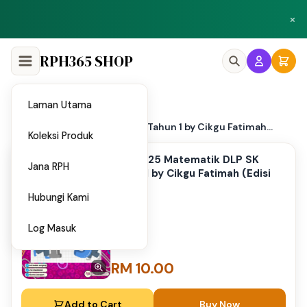
Peluang menjadi penulis dan penyedia bahan di Shop RPH365.
×
Klik di sini
RPH365 SHOP
Laman Utama
Home
/
PPT 2025 Matematik DLP SK Tahun 1 by Cikgu Fatimah...
Koleksi Produk
PPT 2025 Matematik DLP SK
Jana RPH
Tahun 1 by Cikgu Fatimah (Edisi
Murid)
Hubungi Kami
Log Masuk
RM 10.00
Add to Cart
Buy Now