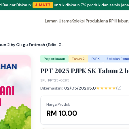
eluang menjadi penulis dan penyedia bahan di Shop RPH365.
Klik di si
Laman Utama
Koleksi Produk
Jana RPH
Hubun
n 2 by Cikgu Fatimah (Edisi G...
Peperiksaan
Tahun 2
PJPK
Sekolah Rend
PPT 2025 PJPK SK Tahun 2 by
SKU: PPT25-0295
Dikemaskini:
02/05/2026
5.0
(2)
Harga Produk
RM 10.00