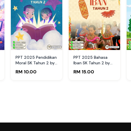
PPT 2025 Pendidikan
PPT 2025 Bahasa
Moral SK Tahun 2 by
Iban SK Tahun 2 by
Ms Lilybee (Edisi
Cikgu Agus (Edisi
RM 10.00
RM 15.00
Guru)
Guru)