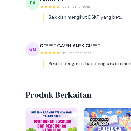
PA
1 bulan yang lepas
Baik dan mengikut DSKP yang betul.
GE***E GA**H AN*K GI***E
GG
2 bulan yang lepas
Sesuai dengan tahap penguasaan muri
Produk Berkaitan