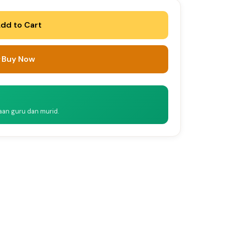
dd to Cart
Buy Now
naan guru dan murid.