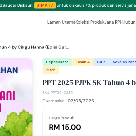
eluang menjadi penulis dan penyedia bahan di Shop RPH365.
Klik di si
Laman Utama
Koleksi Produk
Jana RPH
Hubun
un 4 by Cikgu Hanna (Edisi Gur...
Peperiksaan
Tahun 4
PJPK
Sekolah Rend
2025
PPT 2025 PJPK SK Tahun 4 b
SKU: PPT25-0235
Dikemaskini:
02/05/2026
Harga Produk
RM 15.00