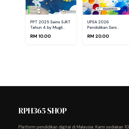
PPT 2025 Sains SJKT
UPSA 2026
Tahun 4 by Mugil
Pendidikan Seni
(Edisi Murid)
Visual Tahun 4 by
RM 10.00
RM 20.00
RPH365
RPH365 SHOP
Platform pendidikan digital di Malaysia. Kami sediakan 