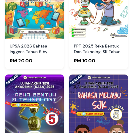
UPSA 2026 Bahasa
PPT 2025 Reka Bentuk
Inggeris Tahun 5 by
Dan Teknologi SK Tahun
RPH365
5 by Cikgu Noy (Edisi
RM 20.00
RM 10.00
Guru)