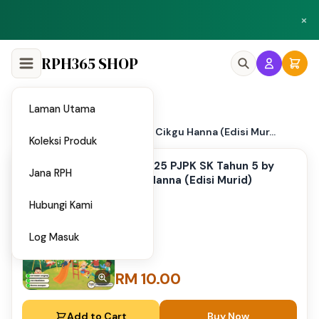
Peluang menjadi penulis dan penyedia bahan di Shop RPH365.
×
Klik di sini
RPH365 SHOP
Laman Utama
Home
/
PPT 2025 PJPK SK Tahun 5 by Cikgu Hanna (Edisi Mur...
Koleksi Produk
PPT 2025 PJPK SK Tahun 5 by
Jana RPH
Cikgu Hanna (Edisi Murid)
Hubungi Kami
Log Masuk
RM 10.00
Add to Cart
Buy Now