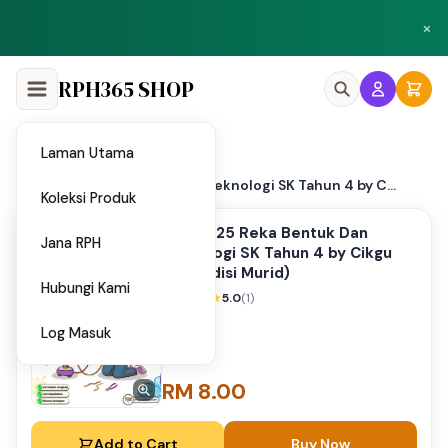
Peluang menjadi penulis dan penyedia bahan di Shop RPH365.
×
Klik di sini
RPH365 SHOP
Laman Utama
Home
/
PPT 2025 Reka Bentuk Dan Teknologi SK Tahun 4 by C...
Koleksi Produk
PPT 2025 Reka Bentuk Dan
Jana RPH
Teknologi SK Tahun 4 by Cikgu
Noy (Edisi Murid)
Hubungi Kami
5.0
(1)
Log Masuk
RM 8.00
Add to Cart
Buy Now