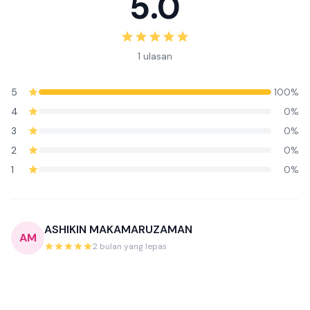
5.0
1 ulasan
5
100%
4
0%
3
0%
2
0%
1
0%
ASHIKIN MAKAMARUZAMAN
AM
2 bulan yang lepas