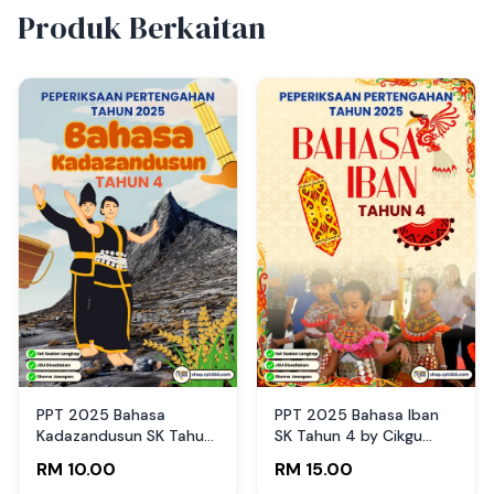
Produk Berkaitan
PPT 2025 Bahasa
PPT 2025 Bahasa Iban
Kadazandusun SK Tahun
SK Tahun 4 by Cikgu
4 by mongingia’ Tati
Agus (Edisi Guru)
RM 10.00
RM 15.00
(Edisi Guru)