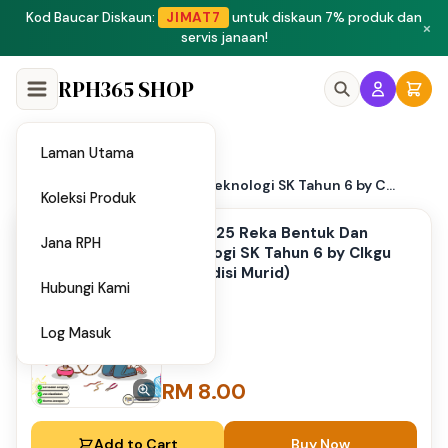
Peluang menjadi penulis dan penyedia bahan di Shop RPH365.
×
Klik di sini
RPH365 SHOP
Laman Utama
Home
/
PPT 2025 Reka Bentuk Dan Teknologi SK Tahun 6 by C...
Koleksi Produk
PPT 2025 Reka Bentuk Dan
Jana RPH
Teknologi SK Tahun 6 by CIkgu
Noy (Edisi Murid)
Hubungi Kami
Log Masuk
RM 8.00
Add to Cart
Buy Now