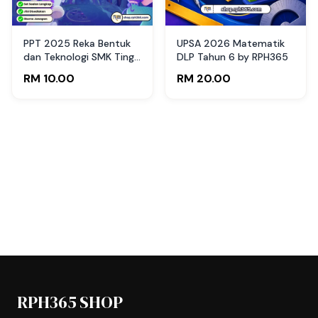
PPT 2025 Reka Bentuk
UPSA 2026 Matematik
dan Teknologi SMK Ting 1
DLP Tahun 6 by RPH365
by Cikgu Nana (Edisi
RM 10.00
RM 20.00
Pelajar)
RPH365 SHOP