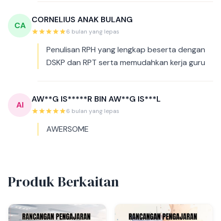
CORNELIUS ANAK BULANG
CA
6 bulan yang lepas
Penulisan RPH yang lengkap beserta dengan
DSKP dan RPT serta memudahkan kerja guru
AW**G IS*****R BIN AW**G IS***L
AI
6 bulan yang lepas
AWERSOME
Produk Berkaitan