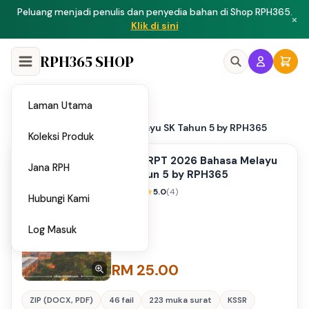
Peluang menjadi penulis dan penyedia bahan di Shop RPH365.
×
Klik di sini
RPH365 SHOP
Laman Utama
Home
/
RPH & RPT 2026 Bahasa Melayu SK Tahun 5 by RPH365
Koleksi Produk
RPH & RPT 2026 Bahasa Melayu
Jana RPH
SK Tahun 5 by RPH365
5.0
(4)
Hubungi Kami
Log Masuk
RM 25.00
ZIP (DOCX, PDF)
46 fail
223 muka surat
KSSR