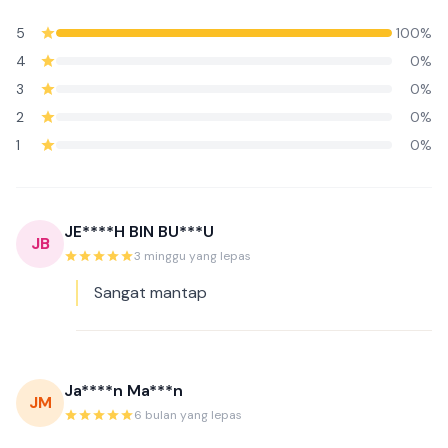
5
100%
4
0%
3
0%
2
0%
1
0%
JE****H BIN BU***U
JB
3 minggu yang lepas
Sangat mantap
Ja****n Ma***n
JM
6 bulan yang lepas