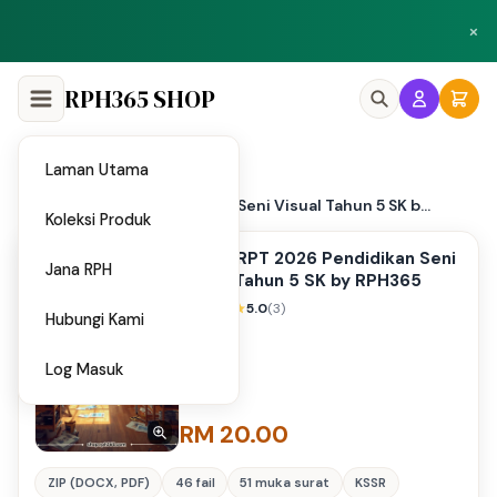
Peluang menjadi penulis dan penyedia bahan di Shop RPH365.
×
Klik di sini
RPH365 SHOP
Laman Utama
Home
/
RPH & RPT 2026 Pendidikan Seni Visual Tahun 5 SK b...
Koleksi Produk
RPH & RPT 2026 Pendidikan Seni
Jana RPH
Visual Tahun 5 SK by RPH365
5.0
(3)
Hubungi Kami
Log Masuk
RM 20.00
ZIP (DOCX, PDF)
46 fail
51 muka surat
KSSR