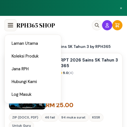
Peluang menjadi penulis dan penyedia bahan di Shop RPH365.
×
Klik di sini
RPH365 SHOP
Laman Utama
Home
RPH & RPT 2026 Sains SK Tahun 3 by RPH365
/
Koleksi Produk
RPH & RPT 2026 Sains SK Tahun 3
by RPH365
Jana RPH
5.0
(4)
Hubungi Kami
Log Masuk
RM 25.00
ZIP (DOCX, PDF)
46 fail
94 muka surat
KSSR
Untuk Guru