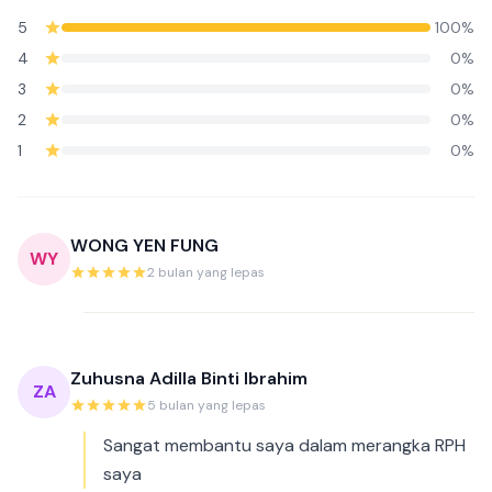
5
100%
4
0%
3
0%
2
0%
1
0%
WONG YEN FUNG
WY
2 bulan yang lepas
Zuhusna Adilla Binti Ibrahim
ZA
5 bulan yang lepas
Sangat membantu saya dalam merangka RPH
saya