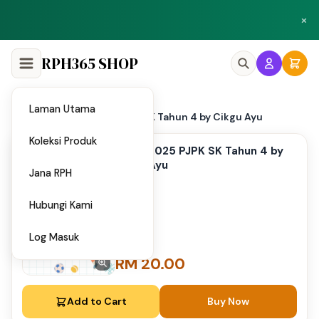
Peluang menjadi penulis dan penyedia bahan di Shop RPH365.
×
Klik di sini
RPH365 SHOP
Laman Utama
Home
UASA 2025 PJPK SK Tahun 4 by Cikgu Ayu
/
Koleksi Produk
UASA 2025 PJPK SK Tahun 4 by
Cikgu Ayu
Jana RPH
Hubungi Kami
Log Masuk
RM 20.00
Add to Cart
Buy Now