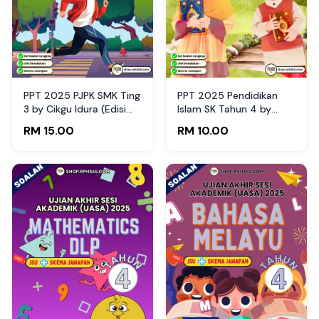
PPT 2025 PJPK SMK Ting
PPT 2025 Pendidikan
3 by Cikgu Idura (Edisi
Islam SK Tahun 4 by
Guru)
Cikgu Hairani (Edisi
RM 15.00
RM 10.00
Murid)