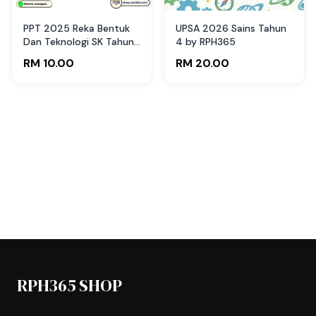
PPT 2025 Reka Bentuk
UPSA 2026 Sains Tahun
Dan Teknologi SK Tahun
4 by RPH365
4 by Cikgu Noy (Edisi
RM 10.00
RM 20.00
Guru)
RPH365 SHOP