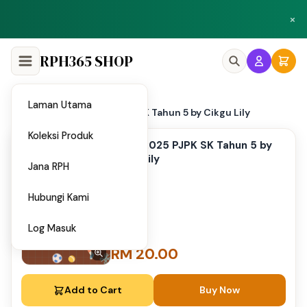
Peluang menjadi penulis dan penyedia bahan di Shop RPH365.
×
Klik di sini
RPH365 SHOP
Laman Utama
Home
UASA 2025 PJPK SK Tahun 5 by Cikgu Lily
/
Koleksi Produk
UASA 2025 PJPK SK Tahun 5 by
Cikgu Lily
Jana RPH
Hubungi Kami
Log Masuk
RM 20.00
Add to Cart
Buy Now