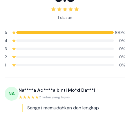
1 ulasan
5
100%
4
0%
3
0%
2
0%
1
0%
Na****a Ad****a binti Mo*d Da***l
NA
2 bulan yang lepas
Sangat memudahkan dan lengkap