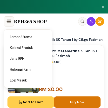
Peluang menjadi penulis dan penyedia bahan di Shop RPH365.
×
Klik di sini
RPH365 SHOP
Laman Utama
Home
PAT 2025 Matematik SK Tahun 1 by Cikgu Fatimah
/
Koleksi Produk
PAT 2025 Matematik SK Tahun 1
by Cikgu Fatimah
Jana RPH
5.0
(1)
Hubungi Kami
Log Masuk
RM 20.00
Add to Cart
Buy Now