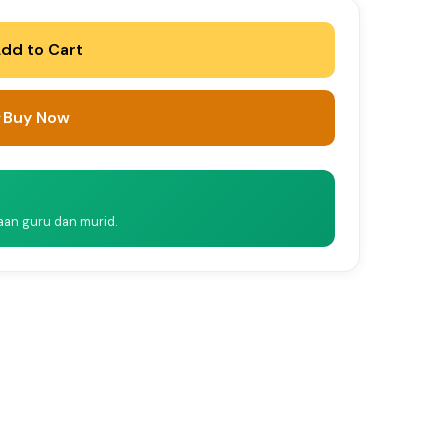
dd to Cart
Buy Now
naan guru dan murid.