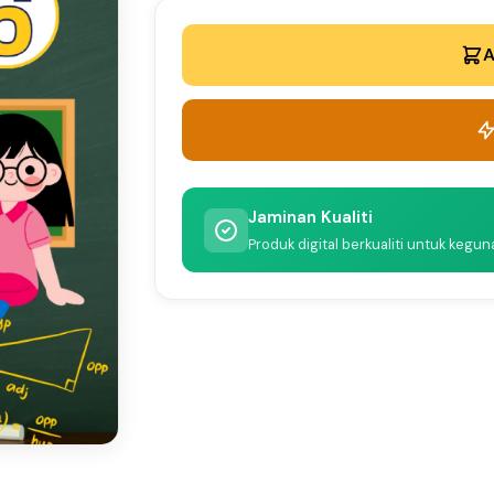
A
Jaminan Kualiti
Produk digital berkualiti untuk kegu