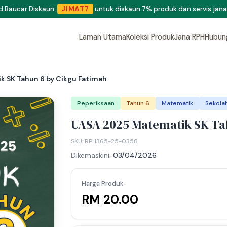
eluang menjadi penulis dan penyedia bahan di Shop RPH365.
Klik di si
Laman Utama
Koleksi Produk
Jana RPH
Hubun
 SK Tahun 6 by Cikgu Fatimah
Peperiksaan
Tahun 6
Matematik
Sekola
UASA 2025 Matematik SK Ta
SKU: RPH365-25-0358
Dikemaskini:
03/04/2026
Harga Produk
RM 20.00