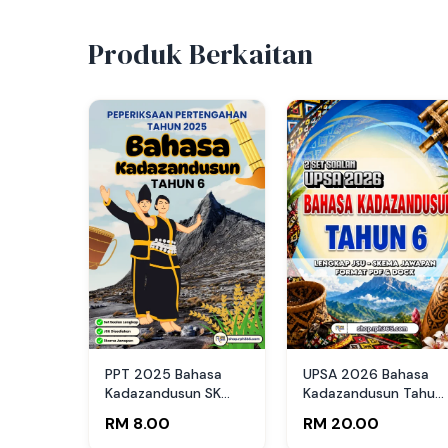
Produk Berkaitan
PPT 2025 Bahasa
UPSA 2026 Bahasa
Kadazandusun SK
Kadazandusun Tahun
Tahun 6 by
6 by RPH365
RM 8.00
RM 20.00
mongingia’ Tati (Edisi