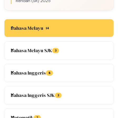
Rendah (SR) 2025
Bahasa Melayu
14
Tapis Mengikut Tahun / Tingkatan:
Bahasa Melayu SJK
3
Bahasa Inggeris
8
PAT 2025 Bahasa Melayu SK Tahun 1 by Cikgu Az
RM 20.00
5.0
(1)
Add to Cart
Bahasa Inggeris SJK
3
Info
Sampel
PAT 2025 Bahasa Melayu SK Tahun 2 by Cikgu Az
Matematik
7