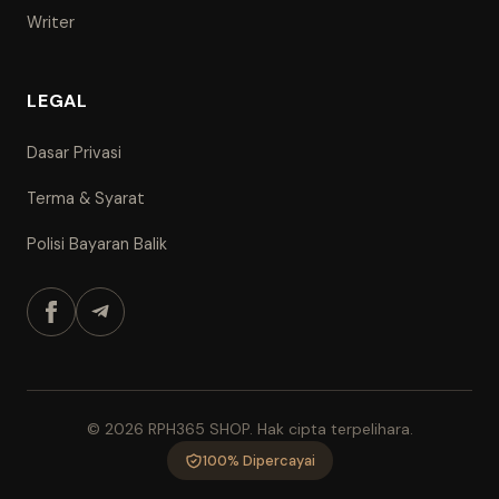
Writer
LEGAL
Dasar Privasi
Terma & Syarat
Polisi Bayaran Balik
Produk Edisi Guru:
Fail zip mengandungi soalan,
skema jawapan dan JSU dalam bentuk Word,
Excel dan PDF.
Produk Edisi Murid:
Fail zip mengandungi soalan
dan jawapan sahaja dalam bentuk PDF.
© 2026 RPH365 SHOP. Hak cipta terpelihara.
Tutup
100% Dipercayai