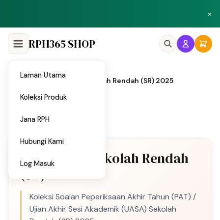
Peluang menjadi penulis dan penyedia bahan di Shop RPH365.
×
Klik di sini
RPH365 SHOP
Laman Utama
Utama
PAT / UASA Sekolah Rendah (SR) 2025
Koleksi Produk
SK
SMK
PPS
Jana RPH
Hubungi Kami
PAT / UASA Sekolah Rendah
Log Masuk
(SR) 2025
Koleksi Soalan Peperiksaan Akhir Tahun (PAT) /
Ujian Akhir Sesi Akademik (UASA) Sekolah